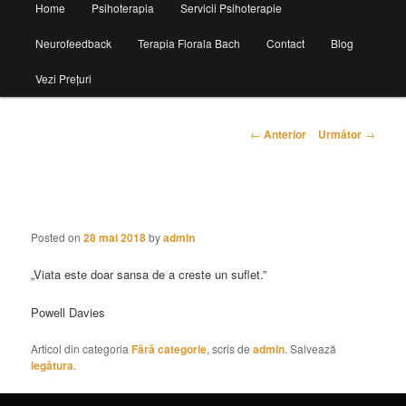
Home
Psihoterapia
Servicii Psihoterapie
principal
Neurofeedback
Terapia Florala Bach
Contact
Blog
Vezi Prețuri
Navigare
←
Anterior
Următor
→
în
articole
MOTTO 2
Posted on
28 mai 2018
by
admin
„Viata este doar sansa de a creste un suflet.”
Powell Davies
Articol din categoria
Fără categorie
, scris de
admin
. Salvează
legătura
.