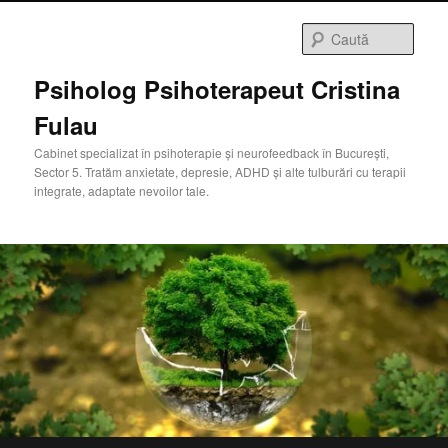
Sari
la
Caută
conținutul
principal
Psiholog Psihoterapeut Cristina
Fulau
Cabinet specializat în psihoterapie și neurofeedback în București,
Sector 5. Tratăm anxietate, depresie, ADHD și alte tulburări cu terapii
integrate, adaptate nevoilor tale.
PsyChat
AI Agent
Bună! Cu ce te pot ajuta?
Meniu