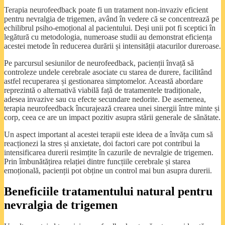
Terapia neurofeedback poate fi un tratament non-invaziv eficient
pentru nevralgia de trigemen, având în vedere că se concentrează pe
echilibrul psiho-emoțional al pacientului. Deși unii pot fi sceptici în
legătură cu metodologia, numeroase studii au demonstrat eficiența
acestei metode în reducerea durării și intensității atacurilor dureroase.
Pe parcursul sesiunilor de neurofeedback, pacienții învață să
controleze undele cerebrale asociate cu starea de durere, facilitând
astfel recuperarea și gestionarea simptomelor. Această abordare
reprezintă o alternativă viabilă față de tratamentele tradiționale,
adesea invazive sau cu efecte secundare nedorite. De asemenea,
terapia neurofeedback încurajează crearea unei sinergii între minte și
corp, ceea ce are un impact pozitiv asupra stării generale de sănătate.
Un aspect important al acestei terapii este ideea de a învăța cum să
reacționezi la stres și anxietate, doi factori care pot contribui la
intensificarea durerii resimțite în cazurile de nevralgie de trigemen.
Prin îmbunătățirea relației dintre funcțiile cerebrale și starea
emoțională, pacienții pot obține un control mai bun asupra durerii.
Beneficiile tratamentului natural pentru
nevralgia de trigemen