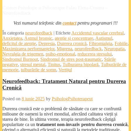
Cabinet Psihologie si Psihoterapie Fulau Elena-Cristina –
Neurofeedback
Vezi numarul telefonic din
contact
pentru programari !!!
În categoria
neurofeedback
|
Etichete
Accidentul vascular cerebral
,
Anxietatea
,
Astmul bronșic
,
atenție și concentrare
,
Autismul
,
deficitul de atenție
,
Depresia
,
Durerea cronică
,
Fibromialgia
,
Fobiile
,
Maximizarea performanțelor
,
Migrena
,
neurofeedback
,
Neuropatia
,
Nevralgia de trigemen
,
psiho-emotional
,
reducerea stresului
,
Sindromul Burnout
,
Sindromul de stres post-traumatic
,
Stările
negative
,
stresul mental
,
Tinitus
,
Tulburarea bipolară
,
Tulburările de
memorie
,
tulburările de somn
,
Vertijul
Neurofeedback: Tratament Natural pentru Durerea
Cronică
Posted on
8 iunie 2025
by
PsihologPsihoterapeut
Durerea cronică este o problemă de sănătate cu care se confruntă
milioane de oameni la nivel mondial, afectând calitatea vieții și
starea de bine. În ultima vreme, terapia neurofeedback câștigă
popularitate ca un
tratament non-invaziv pentru durerea cronică
,
oferind o alternativă eficientă și naturală la metodele tradiționale.