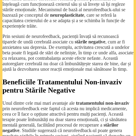
înțeleagă cum funcționează creierul său și să învețe să își regleze
stările emoționale. Mecanismul de bază al neurofeedback-ului se
bazează pe conceptul de
neuroplasticitate
, care se referă la
capacitatea creierului de a se adapta și a se schimba în funcție de
experiențele trăite.
Prin sesiuni de neurofeedback, pacienții învață să recunoască
tiparele de undă cerebrală asociate cu
stările negative
, cum ar fi
anxietatea sau depresia. De exemplu, activitatea crescută a undelor
beta poate fi legată de stări de neliniște, în timp ce unde alfa, asociate
cu relaxarea, pot contrabalanța aceste efecte nefaste. Această
autoreglare cerebrală nu doar că îmbunătățește starea de bine, dar și
ajută la dezvoltarea unor reacții emoționale mai sănătoase în timp.
Beneficiile Tratamentului Non-invaziv
pentru Stările Negative
Unul dintre cele mai mari avantaje ale
tratamentului non-invaziv
prin neurofeedback este faptul că acesta nu implică medicamente,
ceea ce îl face o opțiune atractivă pentru mulți pacienți. Această
terapie poate îmbunătăți nu doar starea emoțională, ci și sănătatea
mentală generală, facilitând procesul de recuperare a
stărilor
negative
. Studiile sugerează că neurofeedback-ul poate genera
rezultate vizibile în primele sesiuni, ajutând pacienții să dezvolte un