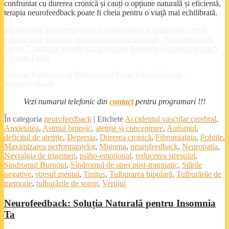
confruntat cu durerea cronică și cauți o opțiune naturală și eficientă,
terapia neurofeedback poate fi cheia pentru o viață mai echilibrată.
Psihoterapie Bucuresti
Servicii psihoterapie si psihologie
reguli
psihoterapie
legislatie
Neurofeedback Bucuresti
.
Neurofeedback
Sector 5
cauta pe google
cauta pe bing
Psiholog Bucuresti sector 5
Cristina Fulau
Cabinet Psihologie si Psihoterapie Fulau Elena-Cristina –
Neurofeedback
Vezi numarul telefonic din
contact
pentru programari !!!
În categoria
neurofeedback
|
Etichete
Accidentul vascular cerebral
,
Anxietatea
,
Astmul bronșic
,
atenție și concentrare
,
Autismul
,
deficitul de atenție
,
Depresia
,
Durerea cronică
,
Fibromialgia
,
Fobiile
,
Maximizarea performanțelor
,
Migrena
,
neurofeedback
,
Neuropatia
,
Nevralgia de trigemen
,
psiho-emotional
,
reducerea stresului
,
Sindromul Burnout
,
Sindromul de stres post-traumatic
,
Stările
negative
,
stresul mental
,
Tinitus
,
Tulburarea bipolară
,
Tulburările de
memorie
,
tulburările de somn
,
Vertijul
Neurofeedback: Soluția Naturală pentru Insomnia
Ta