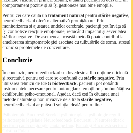
comportament pozitiv și să își gestioneze mai bine emoțiile.
Pentru cei care caută un
tratament natural
pentru
stările negative
,
neurofeedback-ul oferă o alternativă promițătoare. Prin
monitorizarea și ajustarea undelor cerebrale, pacienții pot învăța să
își controleze reacțiile emoționale, reducând impactul și severitatea
stărilor negative. De asemenea, această metodă poate contribui la
ameliorarea simptomatologiei asociate cu tulburările de somn, stresul
cronic și problemele de concentrare.
Concluzie
În concluzie, neurofeedback-ul se dovedește a fi o opțiune eficientă
și recreativă pentru cei care se confruntă cu
stările negative
. Prin
utilizarea tehnicii de
EEG biofeedback
, pacienții pot dobândi
instrumentele necesare pentru autoreglarea emoțiilor și îmbunătățirea
echilibrului psiho-emoțional. Așadar, dacă ești în căutarea unei
metode naturale și non-invazive de a trata
stările negative
,
neurofeedback-ul ar putea fi soluția ideală pentru tine.
Psihoterapie Bucuresti
Servicii psihoterapie si psihologie
reguli
psihoterapie
legislatie
Neurofeedback Bucuresti
.
Neurofeedback
Sector 5
cauta pe google
cauta pe bing
Psiholog Bucuresti sector 5
Cristina Fulau