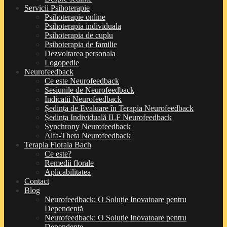
Servicii Psihoterapie
Psihoterapie online
Psihoterapia individuala
Psihoterapia de cuplu
Psihoterapia de familie
Dezvoltarea personala
Logopedie
Neurofeedback
Ce este Neurofeedback
Sesiunile de Neurofeedback
Indicatii Neurofeedback
Ședința de Evaluare în Terapia Neurofeedback
Ședința Individuală ILF Neurofeedback
Synchrony Neurofeedback
Alfa-Theta Neurofeedback
Terapia Florala Bach
Ce este?
Remedii florale
Aplicabilitatea
Contact
Blog
Neurofeedback: O Soluție Inovatoare pentru
Dependență
Neurofeedback: O Soluție Inovatoare pentru
Dependențe