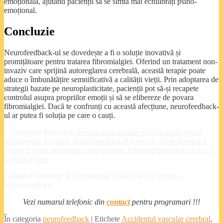
emoțională, ajutând pacienții să se simtă mai echilibrați psiho-
emoțional.
Concluzie
Neurofeedback-ul se dovedește a fi o soluție inovativă și
promițătoare pentru tratarea fibromialgiei. Oferind un tratament non-
invaziv care sprijină autoreglarea cerebrală, această terapie poate
aduce o îmbunătățire semnificativă a calității vieții. Prin adoptarea de
strategii bazate pe neuroplasticitate, pacienții pot să-și recapete
controlul asupra propriilor emoții și să se elibereze de povara
fibromialgiei. Dacă te confrunți cu această afecțiune, neurofeedback-
ul ar putea fi soluția pe care o cauți.
Psi
hoterapie Bucuresti
Servicii psihoterapie si psihologie
reguli
psihoterapie
legislatie
Neurofeedback Bucuresti
.
Neurofeedback
Sector 5
cauta pe google
cauta pe bing
Psiholog Bucuresti sector 5
Cristina Fulau
Cabinet Psihologie si Psihoterapie Fulau Elena-Cristina –
Neurofeedback
Vezi numarul telefonic din
contact
pentru programari !!!
În categoria
neurofeedback
|
Etichete
Accidentul vascular cerebral
,