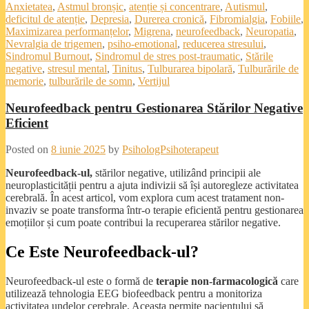
Anxietatea
,
Astmul bronșic
,
atenție și concentrare
,
Autismul
,
deficitul de atenție
,
Depresia
,
Durerea cronică
,
Fibromialgia
,
Fobiile
,
Maximizarea performanțelor
,
Migrena
,
neurofeedback
,
Neuropatia
,
Nevralgia de trigemen
,
psiho-emotional
,
reducerea stresului
,
Sindromul Burnout
,
Sindromul de stres post-traumatic
,
Stările
negative
,
stresul mental
,
Tinitus
,
Tulburarea bipolară
,
Tulburările de
memorie
,
tulburările de somn
,
Vertijul
Neurofeedback pentru Gestionarea Stărilor Negative
Eficient
Posted on
8 iunie 2025
by
PsihologPsihoterapeut
Neurofeedback-ul,
stărilor negative, utilizând principii ale
neuroplasticității pentru a ajuta indivizii să își autoregleze activitatea
cerebrală. În acest articol, vom explora cum acest tratament non-
invaziv se poate transforma într-o terapie eficientă pentru gestionarea
emoțiilor și cum poate contribui la recuperarea stărilor negative.
Ce Este Neurofeedback-ul?
Neurofeedback-ul este o formă de
terapie non-farmacologică
care
utilizează tehnologia EEG biofeedback pentru a monitoriza
activitatea undelor cerebrale. Aceasta permite pacientului să