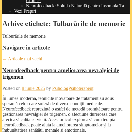
Cronică
Neurofeedback: Soluția Naturală pentru Insomnia Ta
Vezi Prețuri
Arhive etichete:
Tulburările de memorie
Tulburările de memorie
Navigare în articole
←
Articole mai vechi
Neurofeedback pentru ameliorarea nevralgiei de
trigemen
Posted on
8 iunie 2025
by
PsihologPsihoterapeut
În lumea modernă, tehnicile inovatoare de tratament au adus
speranță celor care suferă de diverse condiții medicale.
Neurofeedback reprezintă o astfel de metodă promițătoare pentru
gestionarea nevralgiei de trigemen, o afecțiune dureroasă care
afectează calitatea vieții. Acest articol explorează cum terapia
neurofeedback poate ajuta la ameliorarea simptomelor și la
îmbunătățirea sănătății mentale și emoționale.