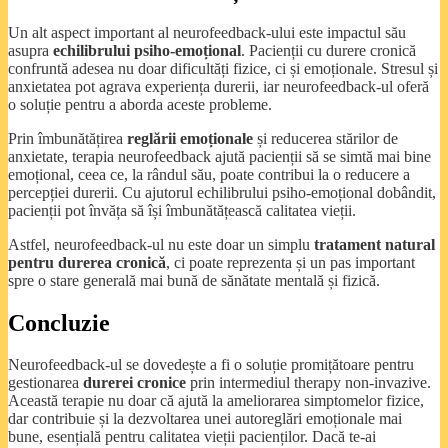
Un alt aspect important al neurofeedback-ului este impactul său
asupra
echilibrului psiho-emoțional
. Pacienții cu durere cronică
confruntă adesea nu doar dificultăți fizice, ci și emoționale. Stresul și
anxietatea pot agrava experiența durerii, iar neurofeedback-ul oferă
o soluție pentru a aborda aceste probleme.
Prin îmbunătățirea
reglării emoționale
și reducerea stărilor de
anxietate, terapia neurofeedback ajută pacienții să se simtă mai bine
emoțional, ceea ce, la rândul său, poate contribui la o reducere a
percepției durerii. Cu ajutorul echilibrului psiho-emoțional dobândit,
pacienții pot învăța să își îmbunătățească calitatea vieții.
Astfel, neurofeedback-ul nu este doar un simplu
tratament natural
pentru durerea cronică
, ci poate reprezenta și un pas important
spre o stare generală mai bună de sănătate mentală și fizică.
Concluzie
Neurofeedback-ul se dovedește a fi o soluție promițătoare pentru
gestionarea
durerei cronice
prin intermediul therapy non-invazive.
Această terapie nu doar că ajută la ameliorarea simptomelor fizice,
dar contribuie și la dezvoltarea unei autoreglări emoționale mai
bune, esențială pentru calitatea vieții pacienților. Dacă te-ai