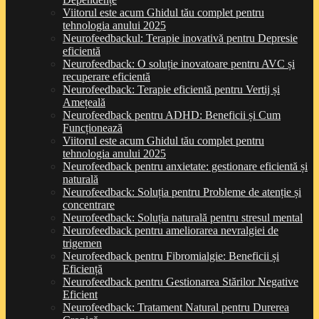
Viitorul este acum Ghidul tău complet pentru
tehnologia anului 2025
Neurofeedbackul: Terapie inovativă pentru Depresie
eficientă
Neurofeedback: O soluție inovatoare pentru AVC și
recuperare eficientă
Neurofeedback: Terapie eficientă pentru Vertij și
Amețeală
Neurofeedback pentru ADHD: Beneficii și Cum
Funcționează
Viitorul este acum Ghidul tău complet pentru
tehnologia anului 2025
Neurofeedback pentru anxietate: gestionare eficientă și
naturală
Neurofeedback: Soluția pentru Probleme de atenție și
concentrare
Neurofeedback: Soluția naturală pentru stresul mental
Neurofeedback pentru ameliorarea nevralgiei de
trigemen
Neurofeedback pentru Fibromialgie: Beneficii și
Eficiență
Neurofeedback pentru Gestionarea Stărilor Negative
Eficient
Neurofeedback: Tratament Natural pentru Durerea