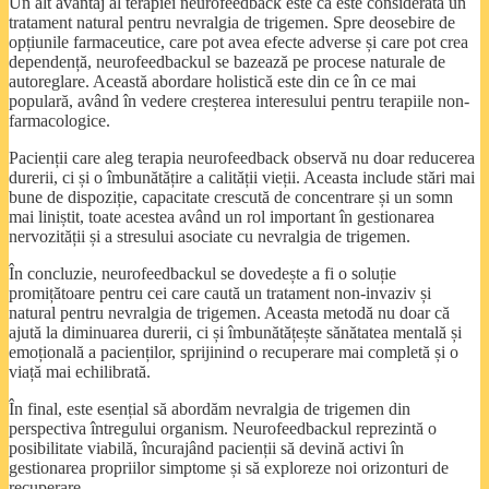
Un alt avantaj al terapiei neurofeedback este că este considerată un
tratament natural pentru nevralgia de trigemen. Spre deosebire de
opțiunile farmaceutice, care pot avea efecte adverse și care pot crea
dependență, neurofeedbackul se bazează pe procese naturale de
autoreglare. Această abordare holistică este din ce în ce mai
populară, având în vedere creșterea interesului pentru terapiile non-
farmacologice.
Pacienții care aleg terapia neurofeedback observă nu doar reducerea
durerii, ci și o îmbunătățire a calității vieții. Aceasta include stări mai
bune de dispoziție, capacitate crescută de concentrare și un somn
mai liniștit, toate acestea având un rol important în gestionarea
nervozității și a stresului asociate cu nevralgia de trigemen.
În concluzie, neurofeedbackul se dovedește a fi o soluție
promițătoare pentru cei care caută un tratament non-invaziv și
natural pentru nevralgia de trigemen. Aceasta metodă nu doar că
ajută la diminuarea durerii, ci și îmbunătățește sănătatea mentală și
emoțională a pacienților, sprijinind o recuperare mai completă și o
viață mai echilibrată.
În final, este esențial să abordăm nevralgia de trigemen din
perspectiva întregului organism. Neurofeedbackul reprezintă o
posibilitate viabilă, încurajând pacienții să devină activi în
gestionarea propriilor simptome și să exploreze noi orizonturi de
recuperare.