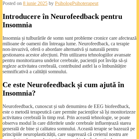
Posted on
8 iunie 2025
by
PsihologPsihoterapeut
Introducere în Neurofeedback pentru
Insomnia
Insomnia și tulburările de somn sunt probleme cronice care afectează
milioane de oameni din întreaga lume. Neurofeedback, ca terapie
non-invazivă, oferă o abordare alternativă și naturală pentru
gestionarea acestor afecțiuni. Prin utilizarea tehnologiilor avansate
pentru monitorizarea undelor cerebrale, pacienții pot învăța să-și
regleze activitatea cerebrală, contribuind astfel la o îmbunătățire
semnificativă a calității somnului.
Ce este Neurofeedback și cum ajută în
Insomnia?
Neurofeedback, cunoscut și sub denumirea de EEG biofeedback,
este o metodă terapeutică care permite pacienților să își monitorizeze
activitatea cerebrală în timp real. Prin această tehnologie, se poate
observa modul în care diferitele unde cerebrale influențează starea
generală de bine și calitatea somnului. Această terapie se bazează pe
principiile neuroplasticității, care sugerează că creierul nostru are