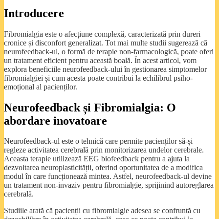
Introducere
Fibromialgia este o afecțiune complexă, caracterizată prin dureri
cronice și disconfort generalizat. Tot mai multe studii sugerează că
neurofeedback-ul, o formă de terapie non-farmacologică, poate oferi
un tratament eficient pentru această boală. În acest articol, vom
explora beneficiile neurofeedback-ului în gestionarea simptomelor
fibromialgiei și cum acesta poate contribui la echilibrul psiho-
emoțional al pacienților.
Neurofeedback și Fibromialgia: O
abordare inovatoare
Neurofeedback-ul este o tehnică care permite pacienților să-și
regleze activitatea cerebrală prin monitorizarea undelor cerebrale.
Aceasta terapie utilizează EEG biofeedback pentru a ajuta la
dezvoltarea neuroplasticității, oferind oportunitatea de a modifica
modul în care funcționează mintea. Astfel, neurofeedback-ul devine
un tratament non-invaziv pentru fibromialgie, sprijinind autoreglarea
cerebrală.
Studiile arată că pacienții cu fibromialgie adesea se confruntă cu