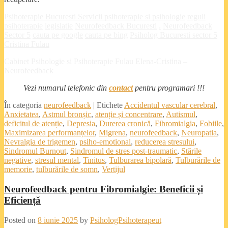
Psihoterapie Bucuresti
Servicii psihoterapie si psihologie
reguli
psihoterapie
legislatie
Neurofeedback Bucuresti
.
Neurofeedback
Sector 5
cauta pe google
cauta pe bing
Psiholog Bucuresti sector 5
Cristina Fulau
Cabinet Psihologie si Psihoterapie Fulau Elena-Cristina –
Neurofeedback
Vezi numarul telefonic din
contact
pentru programari !!!
În categoria
neurofeedback
|
Etichete
Accidentul vascular cerebral
,
Anxietatea
,
Astmul bronșic
,
atenție și concentrare
,
Autismul
,
deficitul de atenție
,
Depresia
,
Durerea cronică
,
Fibromialgia
,
Fobiile
,
Maximizarea performanțelor
,
Migrena
,
neurofeedback
,
Neuropatia
,
Nevralgia de trigemen
,
psiho-emotional
,
reducerea stresului
,
Sindromul Burnout
,
Sindromul de stres post-traumatic
,
Stările
negative
,
stresul mental
,
Tinitus
,
Tulburarea bipolară
,
Tulburările de
memorie
,
tulburările de somn
,
Vertijul
Neurofeedback pentru Fibromialgie: Beneficii și
Eficiență
Posted on
8 iunie 2025
by
PsihologPsihoterapeut