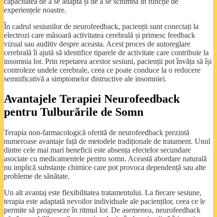
capacitatea de a se adapta și de a se schimba în funcție de
experiențele noastre.
În cadrul sesiunilor de neurofeedback, pacienții sunt conectați la
electrozi care măsoară activitatea cerebrală și primesc feedback
vizual sau auditiv despre aceasta. Acest proces de autoreglare
cerebrală îi ajută să identifice tiparele de activitate care contribuie la
insomnia lor. Prin repetarea acestor sesiuni, pacienții pot învăța să își
controleze undele cerebrale, ceea ce poate conduce la o reducere
semnificativă a simptomelor distructive ale insomniei.
Avantajele Terapiei Neurofeedback
pentru Tulburările de Somn
Terapia non-farmacologică oferită de neurofeedback prezintă
numeroase avantaje față de metodele tradiționale de tratament. Unul
dintre cele mai mari beneficii este absența efectelor secundare
asociate cu medicamentele pentru somn. Această abordare naturală
nu implică substanțe chimice care pot provoca dependență sau alte
probleme de sănătate.
Un alt avantaj este flexibilitatea tratamentului. La fiecare sesiune,
terapia este adaptată nevoilor individuale ale pacienților, ceea ce le
permite să progreseze în ritmul lor. De asemenea, neurofeedback