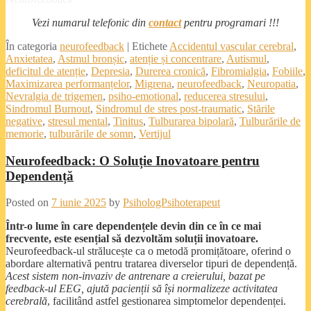
Vezi numarul telefonic din
contact
pentru programari !!!
În categoria
neurofeedback
|
Etichete
Accidentul vascular cerebral
,
Anxietatea
,
Astmul bronșic
,
atenție și concentrare
,
Autismul
,
deficitul de atenție
,
Depresia
,
Durerea cronică
,
Fibromialgia
,
Fobiile
,
Maximizarea performanțelor
,
Migrena
,
neurofeedback
,
Neuropatia
,
Nevralgia de trigemen
,
psiho-emotional
,
reducerea stresului
,
Sindromul Burnout
,
Sindromul de stres post-traumatic
,
Stările
negative
,
stresul mental
,
Tinitus
,
Tulburarea bipolară
,
Tulburările de
memorie
,
tulburările de somn
,
Vertijul
Neurofeedback: O Soluție Inovatoare pentru
Dependență
Posted on
7 iunie 2025
by
PsihologPsihoterapeut
Într-o lume în care dependențele devin din ce în ce mai
frecvente, este esențial să dezvoltăm soluții inovatoare.
Neurofeedback-ul strălucește ca o metodă promițătoare, oferind o
abordare alternativă pentru tratarea diverselor tipuri de dependență.
Acest sistem non-invaziv de antrenare a creierului, bazat pe
feedback-ul EEG, ajută pacienții să își normalizeze activitatea
cerebrală
, facilitând astfel gestionarea simptomelor dependenței.