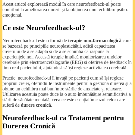
Acest articol explorează modul în care neurofeedback-ul poate
contribui la ameliorarea durerii și la obținerea unui echilibru psiho-
emoțional.
Ce este Neurofeedback-ul?
Neurofeedback-ul este o formă de
terapie non-farmacologică
care
se bazează pe principiile neuroplasticității, adică capacitatea
creierului de a se adapta și de a se schimba ca răspuns la
experiențele noi. Această terapie implică monitorizarea undelor
cerebrale prin electroencefalografie (EEG) și oferirea de feedback în
timp real pacientului, ajutându-l să își regleze activitatea cerebrală.
Practic, neurofeedback-ul îi învață pe pacienți cum să își regleze
propriul creier, oferindu-le instrumente pentru a gestiona durerea și a
obține un echilibru mai bun între stările de anxietate și relaxare.
Utilizarea acestuia poate duce la o auto-îmbunătățire semnificativă a
stării de sănătate mentală, ceea ce este esențial în cazul celor care
suferă de
durere cronică
.
Neurofeedback-ul ca Tratament pentru
Durerea Cronică