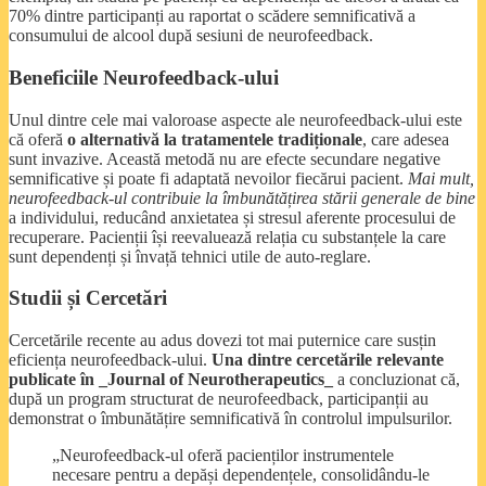
70% dintre participanți au raportat o scădere semnificativă a
consumului de alcool după sesiuni de neurofeedback.
Beneficiile Neurofeedback-ului
Unul dintre cele mai valoroase aspecte ale neurofeedback-ului este
că oferă
o alternativă la tratamentele tradiționale
, care adesea
sunt invazive. Această metodă nu are efecte secundare negative
semnificative și poate fi adaptată nevoilor fiecărui pacient.
Mai mult,
neurofeedback-ul contribuie la îmbunătățirea stării generale de bine
a individului, reducând anxietatea și stresul aferente procesului de
recuperare. Pacienții își reevaluează relația cu substanțele la care
sunt dependenți și învață tehnici utile de auto-reglare.
Studii și Cercetări
Cercetările recente au adus dovezi tot mai puternice care susțin
eficiența neurofeedback-ului.
Una dintre cercetările relevante
publicate în _Journal of Neurotherapeutics_
a concluzionat că,
după un program structurat de neurofeedback, participanții au
demonstrat o îmbunătățire semnificativă în controlul impulsurilor.
„Neurofeedback-ul oferă pacienților instrumentele
necesare pentru a depăși dependențele, consolidându-le