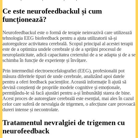
Ce este neurofeedbackul și cum
funcționează?
Neurofeedbackul este o formă de terapie neinvazivă care utilizează
tehnologia EEG biofeedback pentru a ajuta utilizatorii să-și
autoreguleze activitatea cerebrală. Scopul principal al acestei terapii
este de a optimiza undele cerebrale și de a sprijini procesul de
neuroplasticitate, adică capacitatea creierului de a se adapta și de a se
schimba în funcție de experiențe și învățare.
Prin intermediul electroencefalografiei (EEG), profesionalii pot
măsura diferitele tipuri de unde cerebrale, analizând apoi datele
pentru a oferi feedback pacienților. Această informație îi ajută să
devină conștienți de propriile modele cognitive și emoționale,
permițându-le să facă ajustări pentru a-și îmbunătăți starea de bine.
Acest proces de autoreglare cerebrală este esențial, mai ales în cazul
celor care suferă de nevralgia de trigemen, o afecțiune care provoacă
dureri intense și necontrolate.
Tratamentul nevralgiei de trigemen cu
neurofeedback