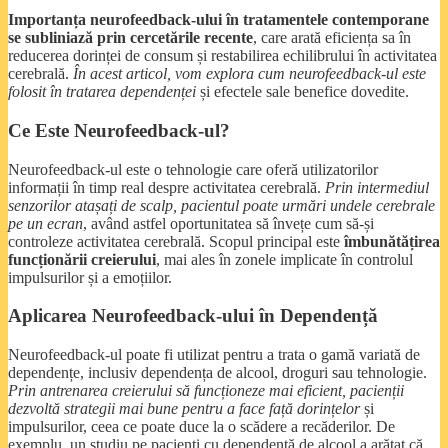
Importanța neurofeedback-ului în tratamentele contemporane
se subliniază prin cercetările recente
, care arată eficiența sa în
reducerea dorinței de consum și restabilirea echilibrului în activitatea
cerebrală.
În acest articol, vom explora cum neurofeedback-ul este
folosit în tratarea dependenței
și efectele sale benefice dovedite.
Ce Este Neurofeedback-ul?
Neurofeedback-ul este o tehnologie care oferă utilizatorilor
informații în timp real despre activitatea cerebrală.
Prin intermediul
senzorilor atașați de scalp, pacientul poate urmări undele cerebrale
pe un ecran
, având astfel oportunitatea să învețe cum să-și
controleze activitatea cerebrală. Scopul principal este
îmbunătățirea
funcționării creierului
, mai ales în zonele implicate în controlul
impulsurilor și a emoțiilor.
Aplicarea Neurofeedback-ului în Dependență
Neurofeedback-ul poate fi utilizat pentru a trata o gamă variată de
dependențe, inclusiv dependența de alcool, droguri sau tehnologie.
Prin antrenarea creierului să funcționeze mai eficient, pacienții
dezvoltă strategii mai bune pentru a face față dorințelor
și
impulsurilor, ceea ce poate duce la o scădere a recăderilor. De
exemplu, un studiu pe pacienți cu dependență de alcool a arătat că