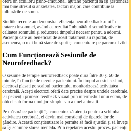
oferă un echilibru psiho-emoțional, ajutând pacienții să își gestioneze
mai bine stresul și anxietatea, factori majori care contribuie la
tulburările de somn.
Studiile recente au demonstrat eficiența neurofeedback-ului în
tratarea insomniei, având ca rezultat îmbunătățiri semnificative în
calitatea somnului și reducerea timpului necesar pentru a adormi.
Pacienții care au beneficiat de acest tratament au raportat, de
asemenea, o mai bună stare de spirit și concentrare pe parcursul zilei.
Cum Funcționează Sesiunile de
Neurofeedback?
O sesiune de terapie neurofeedback poate dura între 30 și 60 de
minute, în funcție de nevoile pacientului. În timpul acestei sesiuni,
electrozi plasați pe scalpul pacientului monitorizează activitatea
cerebrală. Acești electrozi oferă date precise despre undele cerebrale,
iar pacienții primesc feedback vizual prin intermediul unui ecran, de
obicei sub forma unui joc simplu sau a unei animații.
Pe măsură ce pacienții își concentrează atenția pentru a schimba
activitatea cerebrală, ei devin mai conștienți de tiparele lor de
gândire. Această conștientizare le permite să facă ajustări și să învețe
să își schimbe starea mentală. Prin repetarea acestui proces, pacienții