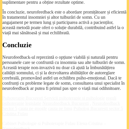
suplimentare pentru a obține rezultate optime.
În concluzie, neurofeedback este o abordare promițătoare și eficientă
în tratamentul insomniei și altor tulburări de somn. Cu un
angajament pe termen lung și participarea activă a pacienților,
această metodă poate oferi o soluție durabilă, contribuind astfel la o
viață mai sănătoasă și mai echilibrată.
Concluzie
Neurofeedback-ul reprezintă o opțiune viabilă și naturală pentru
persoanele care se confruntă cu insomnia sau alte tulburări de somn.
Această terapie non-invazivă nu doar că ajută la îmbunătățirea
calității somnului, ci și la dezvoltarea abilităților de autoreglare
cerebrală, promovând astfel un echilibru psiho-emoțional. Dacă te
confrunți cu probleme legate de somn, consultarea unui specialist în
neurofeedback ar putea fi primul pas spre o viață mai odihnitoare.
Psihoterapie Bucuresti
Servicii psihoterapie si psihologie
reguli
psihoterapie
legislatie
Neurofeedback Bucuresti
.
Neurofeedback
Sector 5
cauta pe google
cauta pe bing
Psiholog Bucuresti sector 5
Cristina Fulau
Cabinet Psihologie si Psihoterapie Fulau Elena-Cristina –
Neurofeedback