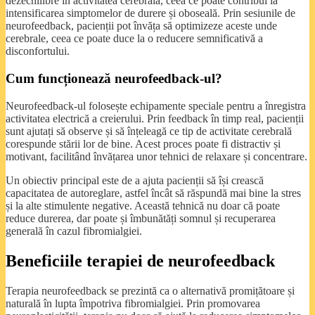
dezechilibre în activitatea cerebrală, ceea ce poate contribui la
intensificarea simptomelor de durere și oboseală. Prin sesiunile de
neurofeedback, pacienții pot învăța să optimizeze aceste unde
cerebrale, ceea ce poate duce la o reducere semnificativă a
disconfortului.
Cum funcționează neurofeedback-ul?
Neurofeedback-ul folosește echipamente speciale pentru a înregistra
activitatea electrică a creierului. Prin feedback în timp real, pacienții
sunt ajutați să observe și să înțeleagă ce tip de activitate cerebrală
corespunde stării lor de bine. Acest proces poate fi distractiv și
motivant, facilitând învățarea unor tehnici de relaxare și concentrare.
Un obiectiv principal este de a ajuta pacienții să își crească
capacitatea de autoreglare, astfel încât să răspundă mai bine la stres
și la alte stimulente negative. Această tehnică nu doar că poate
reduce durerea, dar poate și îmbunătăți somnul și recuperarea
generală în cazul fibromialgiei.
Beneficiile terapiei de neurofeedback
Terapia neurofeedback se prezintă ca o alternativă promițătoare și
naturală în lupta împotriva fibromialgiei. Prin promovarea