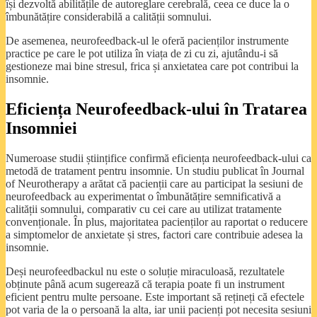
își dezvoltă abilitățile de autoreglare cerebrală, ceea ce duce la o
îmbunătățire considerabilă a calității somnului.
De asemenea, neurofeedback-ul le oferă pacienților instrumente
practice pe care le pot utiliza în viața de zi cu zi, ajutându-i să
gestioneze mai bine stresul, frica și anxietatea care pot contribui la
insomnie.
Eficiența Neurofeedback-ului în Tratarea
Insomniei
Numeroase studii științifice confirmă eficiența neurofeedback-ului ca
metodă de tratament pentru insomnie. Un studiu publicat în Journal
of Neurotherapy a arătat că pacienții care au participat la sesiuni de
neurofeedback au experimentat o îmbunătățire semnificativă a
calității somnului, comparativ cu cei care au utilizat tratamente
convenționale. În plus, majoritatea pacienților au raportat o reducere
a simptomelor de anxietate și stres, factori care contribuie adesea la
insomnie.
Deși neurofeedbackul nu este o soluție miraculoasă, rezultatele
obținute până acum sugerează că terapia poate fi un instrument
eficient pentru multe persoane. Este important să rețineți că efectele
pot varia de la o persoană la alta, iar unii pacienți pot necesita sesiuni