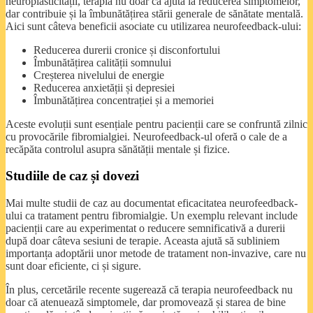
neuroplasticității, terapia nu doar că ajută la reducerea simptomelor,
dar contribuie și la îmbunătățirea stării generale de sănătate mentală.
Aici sunt câteva beneficii asociate cu utilizarea neurofeedback-ului:
Reducerea durerii cronice și disconfortului
Îmbunătățirea calității somnului
Creșterea nivelului de energie
Reducerea anxietății și depresiei
Îmbunătățirea concentrației și a memoriei
Aceste evoluții sunt esențiale pentru pacienții care se confruntă zilnic
cu provocările fibromialgiei. Neurofeedback-ul oferă o cale de a
recăpăta controlul asupra sănătății mentale și fizice.
Studiile de caz și dovezi
Mai multe studii de caz au documentat eficacitatea neurofeedback-
ului ca tratament pentru fibromialgie. Un exemplu relevant include
pacienții care au experimentat o reducere semnificativă a durerii
după doar câteva sesiuni de terapie. Aceasta ajută să subliniem
importanța adoptării unor metode de tratament non-invazive, care nu
sunt doar eficiente, ci și sigure.
În plus, cercetările recente sugerează că terapia neurofeedback nu
doar că atenuează simptomele, dar promovează și starea de bine