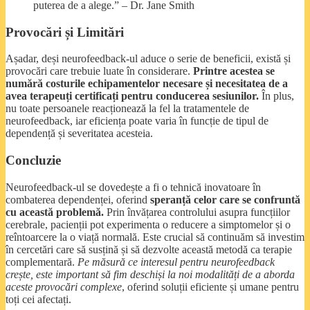
puterea de a alege.” – Dr. Jane Smith
Provocări și Limitări
Așadar, deși neurofeedback-ul aduce o serie de beneficii, există și
provocări care trebuie luate în considerare.
Printre acestea se
numără costurile echipamentelor necesare și necesitatea de a
avea terapeuți certificați pentru conducerea sesiunilor.
În plus,
nu toate persoanele reacționează la fel la tratamentele de
neurofeedback, iar eficiența poate varia în funcție de tipul de
dependență și severitatea acesteia.
Concluzie
Neurofeedback-ul se dovedește a fi o tehnică inovatoare în
combaterea dependenței, oferind
speranță celor care se confruntă
cu această problemă.
Prin învățarea controlului asupra funcțiilor
cerebrale, pacienții pot experimenta o reducere a simptomelor și o
reîntoarcere la o viață normală. Este crucial să continuăm să investim
în cercetări care să susțină și să dezvolte această metodă ca terapie
complementară.
Pe măsură ce interesul pentru neurofeedback
crește, este important să fim deschiși la noi modalități de a aborda
aceste provocări complexe
, oferind soluții eficiente și umane pentru
toți cei afectați.