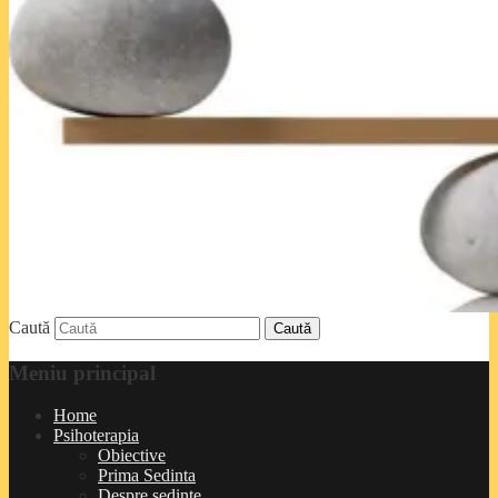
Caută
Meniu principal
Home
Psihoterapia
Obiective
Prima Sedinta
Despre sedinte