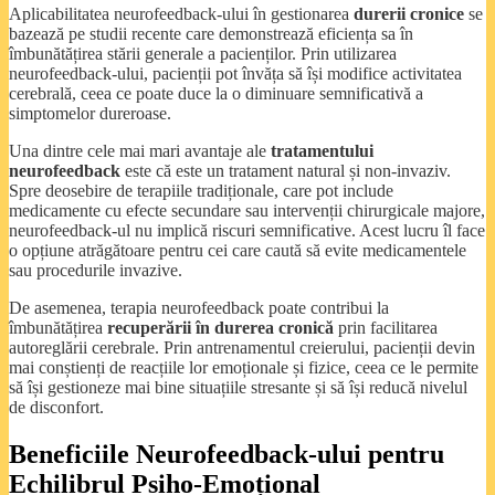
Aplicabilitatea neurofeedback-ului în gestionarea
durerii cronice
se
bazează pe studii recente care demonstrează eficiența sa în
îmbunătățirea stării generale a pacienților. Prin utilizarea
neurofeedback-ului, pacienții pot învăța să își modifice activitatea
cerebrală, ceea ce poate duce la o diminuare semnificativă a
simptomelor dureroase.
Una dintre cele mai mari avantaje ale
tratamentului
neurofeedback
este că este un tratament natural și non-invaziv.
Spre deosebire de terapiile tradiționale, care pot include
medicamente cu efecte secundare sau intervenții chirurgicale majore,
neurofeedback-ul nu implică riscuri semnificative. Acest lucru îl face
o opțiune atrăgătoare pentru cei care caută să evite medicamentele
sau procedurile invazive.
De asemenea, terapia neurofeedback poate contribui la
îmbunătățirea
recuperării în durerea cronică
prin facilitarea
autoreglării cerebrale. Prin antrenamentul creierului, pacienții devin
mai conștienți de reacțiile lor emoționale și fizice, ceea ce le permite
să își gestioneze mai bine situațiile stresante și să își reducă nivelul
de disconfort.
Beneficiile Neurofeedback-ului pentru
Echilibrul Psiho-Emoțional