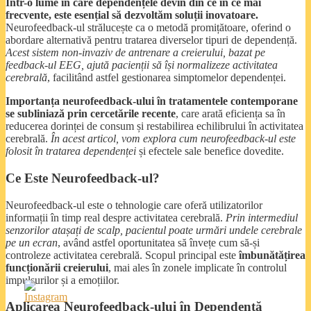
Într-o lume în care dependențele devin din ce în ce mai
frecvente, este esențial să dezvoltăm soluții inovatoare.
Neurofeedback-ul strălucește ca o metodă promițătoare, oferind o
abordare alternativă pentru tratarea diverselor tipuri de dependență.
Acest sistem non-invaziv de antrenare a creierului, bazat pe
feedback-ul EEG, ajută pacienții să își normalizeze activitatea
cerebrală
, facilitând astfel gestionarea simptomelor dependenței.
Importanța neurofeedback-ului în tratamentele contemporane
se subliniază prin cercetările recente
, care arată eficiența sa în
reducerea dorinței de consum și restabilirea echilibrului în activitatea
cerebrală.
În acest articol, vom explora cum neurofeedback-ul este
folosit în tratarea dependenței
și efectele sale benefice dovedite.
Ce Este Neurofeedback-ul?
Neurofeedback-ul este o tehnologie care oferă utilizatorilor
informații în timp real despre activitatea cerebrală.
Prin intermediul
senzorilor atașați de scalp, pacientul poate urmări undele cerebrale
pe un ecran
, având astfel oportunitatea să învețe cum să-și
controleze activitatea cerebrală. Scopul principal este
îmbunătățirea
funcționării creierului
, mai ales în zonele implicate în controlul
impulsurilor și a emoțiilor.
Aplicarea Neurofeedback-ului în Dependență